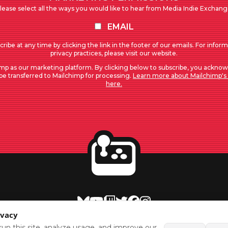
lease select all the ways you would like to hear from Media Indie Exchang
EMAIL
ribe at any time by clicking the link in the footer of our emails. For infor
privacy practices, please visit our website.
mp as our marketing platform. By clicking below to subscribe, you acknow
 be transferred to Mailchimp for processing.
Learn more about Mailchimp's 
here.
BlueSky
Youtube
Twitch
Twitter
Facebook
Instagram
ivacy
SHOWCASES
NEWS
GAMES
ABOUT
PRESS
Copyright © Media Indie Exchange 2023 | Website Developed by
un this site, analyze usage, and improve our