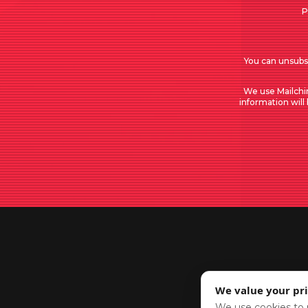
P
You can unsubsc
We use Mailchi
information will
We value your pr
We use cookies to r