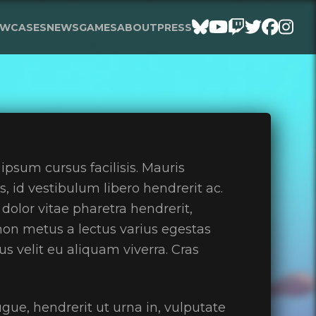
BlueSky
Youtube
Twitch
Twitte
Fac
In
WCASES
NEWS
GAMES
ABOUT
PRESS
psum cursus facilisis. Mauris
s, id vestibulum libero hendrerit ac.
dolor vitae pharetra hendrerit,
on metus a lectus varius egestas
s velit eu aliquam viverra. Cras
ue, hendrerit ut urna in, vulputate