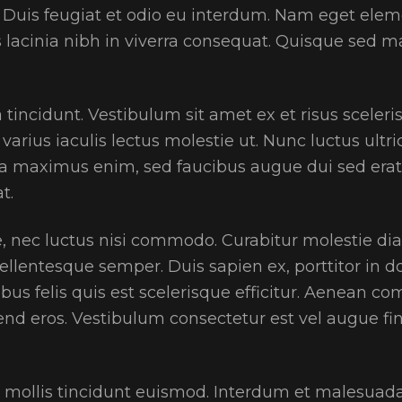
. Duis feugiat et odio eu interdum. Nam eget elem
s lacinia nibh in viverra consequat. Quisque sed
tincidunt. Vestibulum sit amet ex et risus sceleri
rius iaculis lectus molestie ut. Nunc luctus ultric
ula maximus enim, sed faucibus augue dui sed erat.
t.
, nec luctus nisi commodo. Curabitur molestie di
 pellentesque semper. Duis sapien ex, porttitor in do
nibus felis quis est scelerisque efficitur. Aenea
nd eros. Vestibulum consectetur est vel augue fin
m mollis tincidunt euismod. Interdum et malesuad