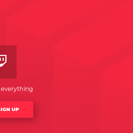
am
utube
Twitch
w everything
SIGN UP