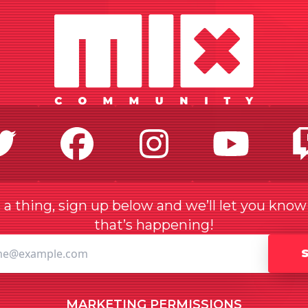
Twitter
Facebook
Instagr
Yo
a thing, sign up below and we’ll let you kno
that’s happening!
MARKETING PERMISSIONS